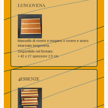
LUNGOVENA
Massello di rovere e mogano o rovere e acero
intarsiato lungovena.
Disponibile nel formato:
• 42 x 27 spessore 2,5 cm
4ESSENZE